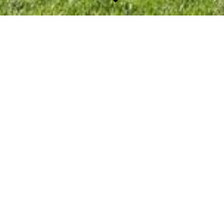
Nieuws
07-04-2026, 20:33
Rommelmarkt 9 mei
Dit jaar staat er voor de laatste keer een rommelmarkt op het
programma! Wij nodigen u van harte uit op 9 mei van 13:00-
15:30. Heeft u nog spullen die u zou willen laten ophalen? Dit
kan op zaterdag 18 en 25...
Meer
10-12-2025, 09:49
Kort verslag ALV
Maandag 17 november hadden we onze jaarlijkse algemene
ledenvergadering. Deze is dit jaar drukbezocht en dat zien we
graag. Deze avond hebben we het jaarverslag en het financieel