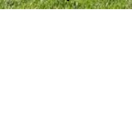
Nieuws
20-02-2025, 09:36
Rommelmarkt VV Sellingen
Zaterdag 10 mei is het weer tijd voor de jaarlijkse rommelmarkt
van de VV Sellingen. De rommelmarkt vindt zoals altijd plaats
op het parkeerterrein aan de Dennenweg 2 en is geopend van
13:00 tot 15:30. Heeft...
Meer
15-01-2025, 12:18
In memoriam: Appie Busker
“Moi Appie” Ons bereikte het droevige bericht dat afgelopen
dinsdag Appie Busker (80),”mister v.v. Sellingen”, erelid van
v.v. Sellingen en Lid in de Orde van Oranje-Nassau is